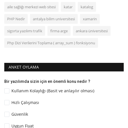
aile sağlığı merkezi web sitesi
katar
katalog
PHP Nedir
antalya bilim universitesi
xamarin
sigorta yazılımı trafik
firma arge
ankara üniversitesi
Php Dizi Verilerini Toplama ( array_sum ) fonksiyonu
ANKET OYLAMA
Bir yazılımda sizin için en önemli konu nedir ?
Kullanım Kolaylığı (Basit ve anlaşılır olması)
Hızlı Çalışması
Güvenlik
Uygun Fiyat