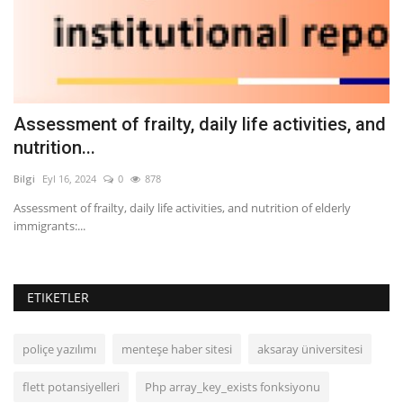
Assessment of frailty, daily life activities, and
S
nutrition...
B
Bilgi
Eyl 16, 2024
0
878
Bil
Assessment of frailty, daily life activities, and nutrition of elderly
Fo
immigrants:...
Te
ETIKETLER
poliçe yazılımı
menteşe haber sitesi
aksaray üniversitesi
flett potansiyelleri
Php array_key_exists fonksiyonu