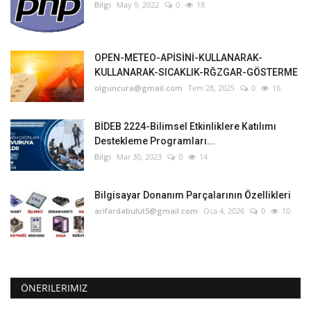
Bilgi
May 9, 2022
0
18
OPEN-METEO-APİSİNİ-KULLANARAK-
KULLANARAK-SICAKLIK-RĞZGAR-GÖSTERME
olguncura@gmail.com
Tem 28, 2025
0
16
BİDEB 2224-Bilimsel Etkinliklere Katılımı
Destekleme Programları...
Bilgi
Mar 30, 2023
0
14
Bilgisayar Donanım Parçalarının Özellikleri
arifardabulut5@gmail.com
Oca 4, 2026
0
10
ÖNERILERIMIZ