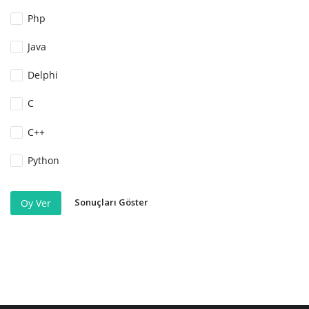
Php
Java
Delphi
C
C++
Python
Sonuçları Göster
Oy Ver