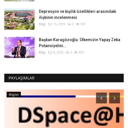
Depresyon ve kişilik özellikleri arasındaki
ilişkinin incelenmesi
Bilgi
Eyl 15, 2025
0
567
Başkan Karagözoğlu: Ülkemizin Yapay Zeka
Potansiyelini...
Bilgi
Eyl 8, 2025
0
847
PAYLAŞIMLAR
Bilgiler