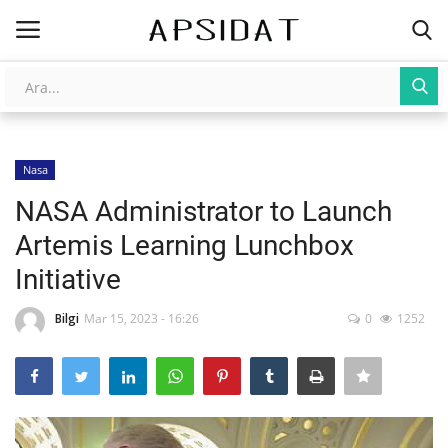
Giriş
Kayıt Ol
Nasa
AnaSayfa
NASA Administrator to Launch
Galeri
Artemis Learning Lunchbox
Initiative
İletişim
Bilgi
Mar 15, 2023 - 16:26
0
1252
Yapay Zeka
Üniversite Yayınları
Tarım