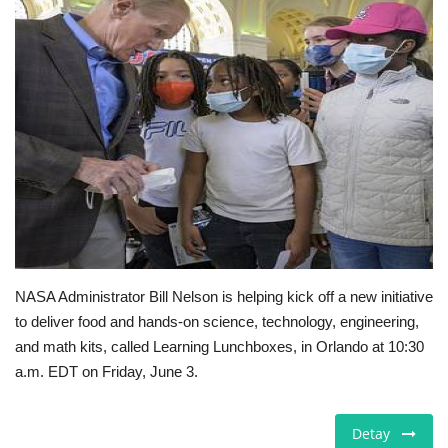
E-Devlet Sistemleri
Enerji
Tubitak
Teknoloji Kurumu
Teknoloji
Yazılım Dilleri
NASA Administrator Bill Nelson is helping kick off a new initiative
to deliver food and hands-on science, technology, engineering,
Makaleler
and math kits, called Learning Lunchboxes, in Orlando at 10:30
a.m. EDT on Friday, June 3.
Programlar
Detay
Yazılımlar