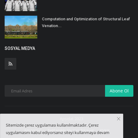
Computation and Optimization of Structural Leaf
Venation...
SOSYAL MEDYA
Abone Ol
Apsidat 2023
Sitemizde çerez uygulaması kullanılmaktadır. Çerez
Amacımız
Telif Hakkı Ve Yazı Şikayet
KVKK
uygulamasını kabul ediyorsanız siteyi kullanmaya devam