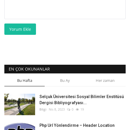
Yorum Ekle
EN ÇOK OKUNANLAR
Bu Hafta
Bu Ay
Her zaman
Selçuk Üniversitesi Sosyal Bilimler Enstitüsü
Dergisi Bibliyografyası...
Bilgi
Nis 8, 2023
0
19
Php Url Yönlendirme – Header Location