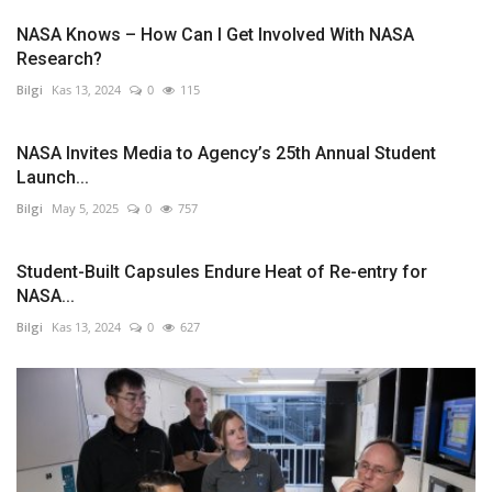
NASA Knows – How Can I Get Involved With NASA
Research?
Bilgi
Kas 13, 2024
0
115
NASA Invites Media to Agency’s 25th Annual Student
Launch...
Bilgi
May 5, 2025
0
757
Student-Built Capsules Endure Heat of Re-entry for
NASA...
Bilgi
Kas 13, 2024
0
627