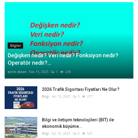
Bilgiler
Değişken nedir? Veri nedir? Fonksiyon nedir?
Operatör nedir?...
ecrin dixon
Kas 15, 2025
1
238
2026 Trafik Sigortası Fiyatları Ne Olur?
Bilgi
eki 15, 2025
0
277
Bilgi ve iletişim teknolojileri (BİT) ile
ekonomik büyüme...
Bilgi
Eyl 16, 2025
0
525