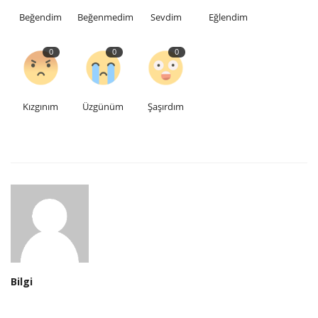
Beğendim
Beğenmedim
Sevdim
Eğlendim
0
0
0
Kızgınım
Üzgünüm
Şaşırdım
Bilgi