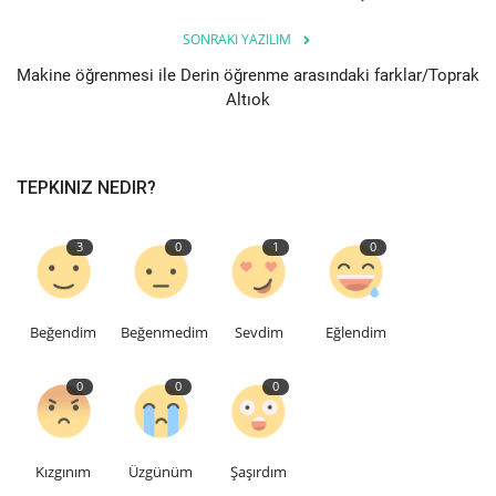
SONRAKI YAZILIM
Makine öğrenmesi ile Derin öğrenme arasındaki farklar/Toprak
Altıok
TEPKINIZ NEDIR?
3
0
1
0
Beğendim
Beğenmedim
Sevdim
Eğlendim
0
0
0
Kızgınım
Üzgünüm
Şaşırdım