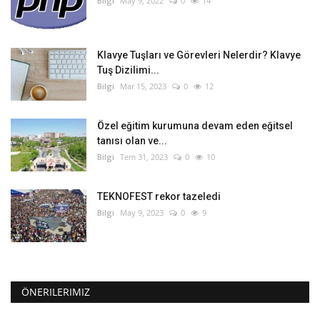
Bilgi
May 9, 2022
0
14
Klavye Tuşları ve Görevleri Nelerdir? Klavye
Tuş Dizilimi...
Bilgi
Mar 15, 2023
0
12
Özel eğitim kurumuna devam eden eğitsel
tanısı olan ve...
Bilgi
Tem 31, 2023
0
10
TEKNOFEST rekor tazeledi
Bilgi
May 9, 2023
0
9
ÖNERILERIMIZ