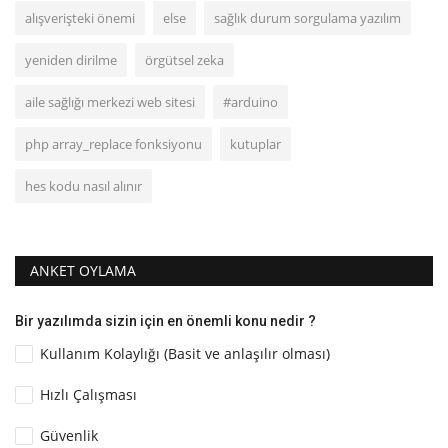
alışverişteki önemi
else
sağlık durum sorgulama yazılım
yeniden dirilme
örgütsel zeka
aile sağlığı merkezi web sitesi
#arduino
php array_replace fonksiyonu
kutuplar
hes kodu nasıl alınır
ANKET OYLAMA
Bir yazılımda sizin için en önemli konu nedir ?
Kullanım Kolaylığı (Basit ve anlaşılır olması)
Hızlı Çalışması
Güvenlik