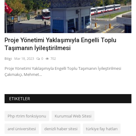
Proje Yönetimi Yaklaşımıyla Engelli Toplu
S
Taşımanın İyileştirilmesi
Bil
Bilgi
Mar 18, 2023
0
702
Si
ta
Proje Yönetimi Yaklaşımıyla Engelli Toplu Taşımanın İyileştirilmesi
Çakmakçı, Mehmet...
ETIKETLER
Php rtrim fonksiyonu
Kurumsal Web Sitesi
arel üniversitesi
denizli haber sitesi
türkiye fay hatları