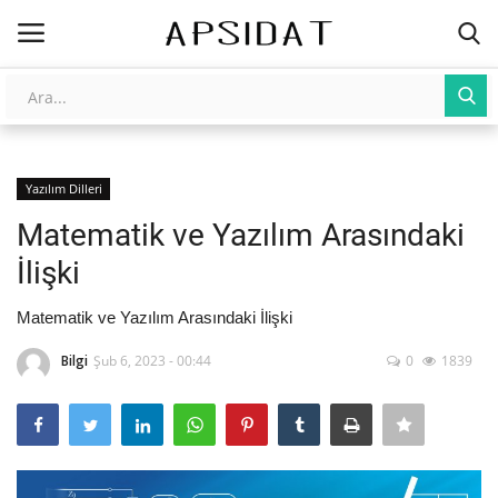
Giriş
Kayıt Ol
Yazılım Dilleri
AnaSayfa
Matematik ve Yazılım Arasındaki
Galeri
İlişki
İletişim
Matematik ve Yazılım Arasındaki İlişki
Bilgi
Şub 6, 2023 - 00:44
0
1839
Yapay Zeka
Üniversite Yayınları
Tarım