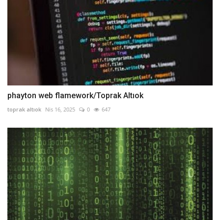
phayton web flamework/Toprak Altıok
toprak altıok
Nis 16, 2025
0
647