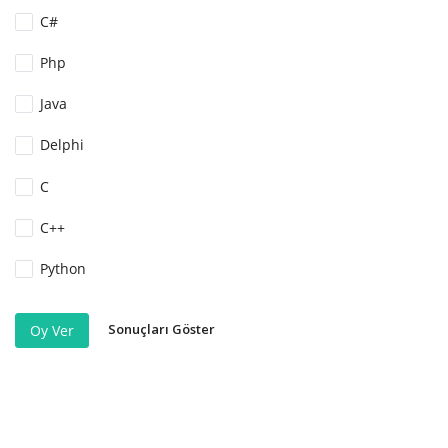
C#
Php
Java
Delphi
C
C++
Python
Sonuçları Göster
Oy Ver