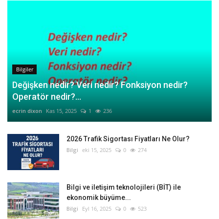
Bilgiler
Değişken nedir? Veri nedir? Fonksiyon nedir?
Operatör nedir?...
ecrin dixon
Kas 15, 2025
1
236
2026 Trafik Sigortası Fiyatları Ne Olur?
Bilgi
eki 15, 2025
0
274
Bilgi ve iletişim teknolojileri (BİT) ile
ekonomik büyüme...
Bilgi
Eyl 16, 2025
0
523