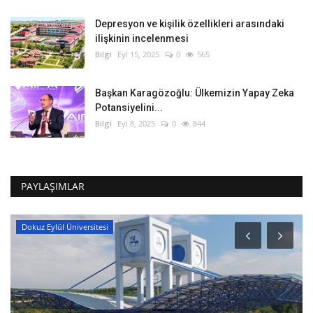
Depresyon ve kişilik özellikleri arasındaki
ilişkinin incelenmesi
Bilgi
Eyl 15, 2025
0
565
Başkan Karagözoğlu: Ülkemizin Yapay Zeka
Potansiyelini...
Bilgi
Eyl 8, 2025
0
844
PAYLAŞIMLAR
Dokuz Eylül Üniversitesi