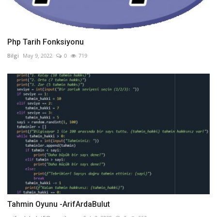
Php Tarih Fonksiyonu
Bilgi
May 9, 2022
0
719
Tahmin Oyunu -ArifArdaBulut