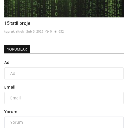
15 tatil proje
toprak altıok
Şub 3, 2025
0
652
YORUMLAR
Ad
Email
Yorum