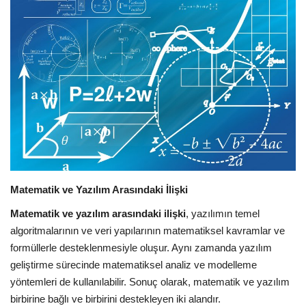
E-Devlet Sistemleri
Enerji
Tubitak
Teknoloji Kurumu
Teknoloji
Matematik ve Yazılım Arasındaki İlişki
Yazılım Dilleri
Matematik ve yazılım arasındaki ilişki
, yazılımın temel
algoritmalarının ve veri yapılarının matematiksel kavramlar ve
Makaleler
formüllerle desteklenmesiyle oluşur. Aynı zamanda yazılım
geliştirme sürecinde matematiksel analiz ve modelleme
Programlar
yöntemleri de kullanılabilir. Sonuç olarak, matematik ve yazılım
birbirine bağlı ve birbirini destekleyen iki alandır.
Yazılımlar