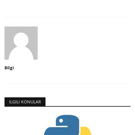
Bilgi
ILGILI KONULAR