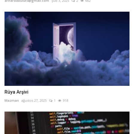
arifardabulut5@gmail.com
Şub 3, 2025
2
662
Rüya Arşivi
Mazman
ağustos 27, 2025
1
918