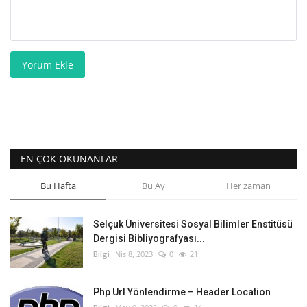
Yorum Ekle
EN ÇOK OKUNANLAR
Bu Hafta
Bu Ay
Her zaman
Selçuk Üniversitesi Sosyal Bilimler Enstitüsü
Dergisi Bibliyografyası...
Bilgi
Nis 8, 2023
0
21
Php Url Yönlendirme – Header Location